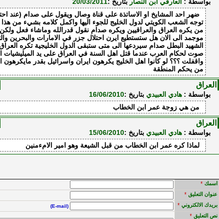
بواسطة :
العارقي ابن النصار
بتاريخ :
20/03/2011
ضهر احد المشايخ او الاساتذة على قناة وصال ويقول على صدام (عند احتل
توجه الشعب الكويتي لدول الخليج للجوء اليها واكمل كلامه بشيء من هذا 
من يكره العراق والعراقيين ويكره صدام نقول قدرالله وماشاء فعل ولك
موجمد الى الان هل ستستطيع ايرن احتلال جزر في الامارات والبحرين وا
الشهيد البطل صدام سيردعها الى متى ستبقى الدول الخليجية تكره العراق 
صوت لحكام العرب عندما قتل اهل السنة في العراق على يد الميليشيات ال
واقفلت ؟؟؟ لو كانوا اهل الخليج يكرهون ايران واسرائيل بقدر مايكرهون الع
من يحكم المنطقة
العراق
بواسطة :
هادي العبيدي
بتاريخ :
16/06/2010
من هي زوجة عمر ابن الخطاب
العراق
بواسطة :
هادي العبيدي
بتاريخ :
15/06/2010
لماذا كره عمر ابن الخطاب من قبل الشيعة وهو امير الامءمنين
اسمك
*
عنوان التعليق
*
بريدك الالكتروني
*
(E-mail)
نص التعليق
*