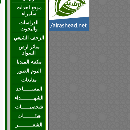
موقع احداث
سامراء
الدراسات
والبحوث
الزحف الشيعي
منائر ارض
السواد
مكتبة الميديا
البوم الصور
متابعات
المســــــاجد
الشهـــــــــداء
شخصيــــــات
هيئــــــــات
الشعــــــــــر