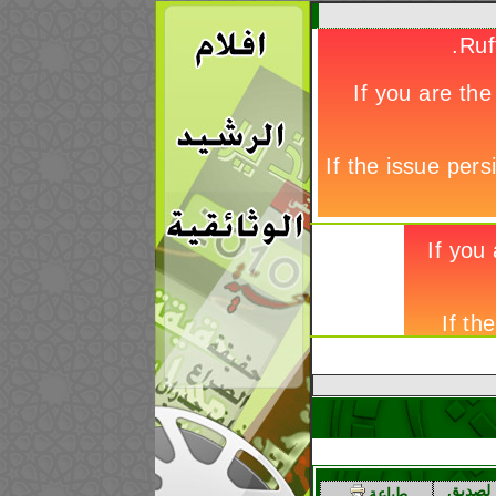
إيران تعدم 21 سجيناً سنياً بشكل جماعي
لصديق
طباعة