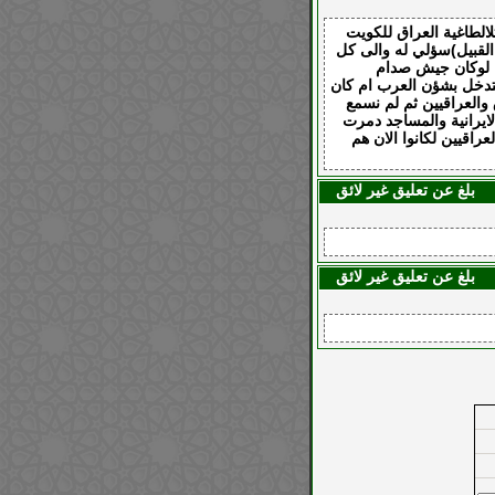
الطاغية العراق للكويت
القبيل)سؤلي له والى كل
ن لوكان جيش صدام
لتدخل بشؤن العرب ام كان
والعراقيين ثم لم نسمع
ايرانية والمساجد دمرت
راقيين لكانوا الان هم
بلغ عن تعليق غير لائق
بلغ عن تعليق غير لائق