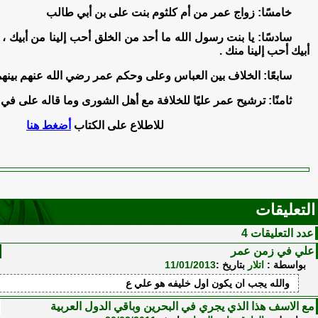
خامسًا: زواج عمر من أم كلثوم بنت على بن أبي طالب
سادسًا: يا بنت رسول الله ما أحد من الخلق أحب إلينا من أبيك ، 
أبيك أحب إلينا منك .
سابعًا: الخلاف بين العباس وعلى وحكم عمر رضي الله عنهم بينهم
ثامنًا: ترشيح عمر عليًا للخلافة مع أهل الشورى وما قاله على 
للاطلاع على الكتاب
أضغط هنا
التعليقات
عدد التعليقات 4
علي في زمن عمر
بواسطة :
اتلار
بتاريخ :
11/01/2013
والله يجب ان يكون اول خليفه هو علي ع
مع الاسف هذا الذي يجري في البحرين وباقي الدول العربية