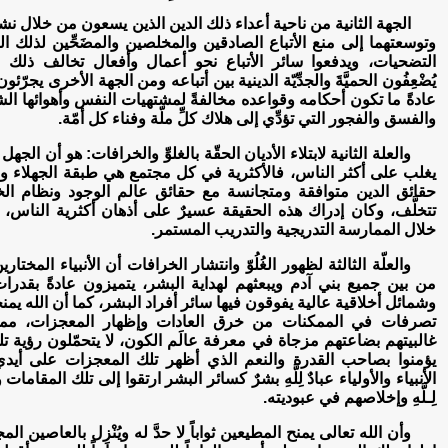
الجهة الثانية من ناحية أعداء ذلك الدين الذين يسعون من خلال نش
وتوسعتهما إلى منع الأتباع الصادقين والمخلصين والمضَحِّين لذلك ال
التضحيات، ويدفعوا سائر الأتباع نحو أعمال وأفعال تخالف ذلك الد
يُضْعِفُون الحميَّةَ والجدِّيّة الدينية بين أتباعه ومن الجهة الأخرى يجرّئو
عادةً ما تكون أحكامه وقواعده مخالفةً لمشتهيات النفس وأهوائها ال
والفسق والفجور التي تؤدِّي إلى هلاك كلِّ ملّة وفناء كل أمّة.
والعلة الثانية لابتلاء الأديان الحقّة بالغلوِّ والخرافات: هو أن الج
يغلب على أكثر الناس، فالأكثرية في كل مجتمع هي طبقة الجهلاء وا
حقائق الدين متوافقة ومتجانسة مع حقائق عالم الوجود ونظام الخلي
تتخلَّف، وكان إدراك هذه الحقيقة عسيرٌ على أذهان أكثرية الناس، و
خلال الممارسة التدريجية والتدريب المستمر.
والعلّة الثالثة لظهور الغُلُوّ وانتشار الخرافات أن الأنبياء المختا
من بين جميع بني آدم ويبعثهم لهداية البشر، يتميزون عادةً بقدرات
وشمائل أخلاقية عالية يفوقون فيها سائر أفراد البشر، كما أن الله يمنحه
تصرفات في الممكنات من خرق العادات وإظهار المعجزات، مما 
غالبيتهم بضاعتهم مزجاة في معرفة عالَم الكون، لا يتحمّلون رؤية تلك 
يؤمنوا بصاحب القدرة والنعم الذي أظهر تلك المعجزات على أيدي ال
الأنبياء والأولياء عبادٌ لِلَّهِ بشرٌ كسائر البشر ارتقوا إلى تلك المقا
لِـلَّهِ وإخلاصهم في عبوديته.
وأن الله تعالى يمنح المطيعين ثواباً لا حدَّ له ويُنْزِل بالعاصين ال