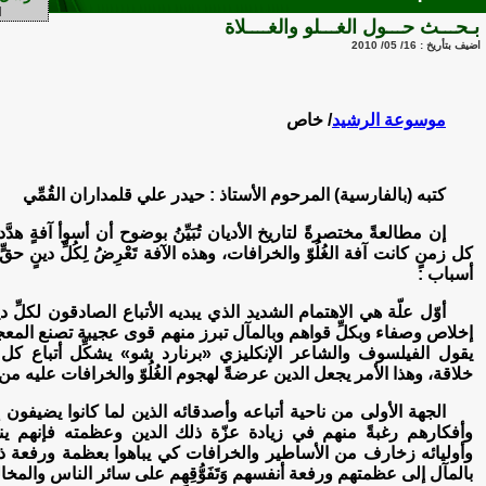
بـحـــث حـــول الغـــلو والغــــلاة
اضيف بتأريخ : 16/ 05/ 2010
موسوعة الرشيد
/ خاص
كتبه (بالفارسية) المرحوم الأستاذ : حيدر علي قلمداران القُمِّي
إن مطالعةً مختصرةً لتاريخ الأديان تُبَيِّنُ بوضوح أن أسوأ آفةٍ هدّ
كل زمنٍ كانت آفة الغُلُوّ والخرافات، وهذه الآفة تَعْرِضُ لِكُلِّ دينٍ ح
أسباب :
أوّل علّة هي الاهتمام الشديد الذي يبديه الأتباع الصادقون لكلِّ دي
إخلاص وصفاء وبكلِّ قواهم وبالمآل تبرز منهم قوى عجيبة تصنع المعج
يقول الفيلسوف والشاعر الإنكليزي «برنارد شو» يشكِّل أتباع كل
خلاقة، وهذا الأمر يجعل الدين عرضةً لهجوم الغُلُوّ والخرافات عليه من
الجهة الأولى من ناحية أتباعه وأصدقائه الذين لما كانوا يضيفون 
وأفكارهم رغبةً منهم في زيادة عزّة ذلك الدين وعظمته فإنهم ي
وأوليائه زخارف من الأساطير والخرافات كي يباهوا بعظمة ورفعة ذ
بالمآل إلى عظمتهم ورفعة أنفسهم وَتَفَوُّقِهِم على سائر الناس والمخا