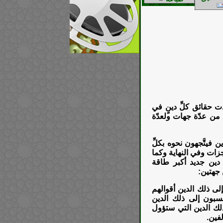
َدت حقائق كلِّ دينٍ في
قٍّ من عدّة جهات ولعدّة
ن فيتَّجهون نحوه بكلِّ
زات وفي النهاية وكما
 دين جديد أكبر طاقة
 جهتين:
إلى ذلك الدين أقوالهم
نسبون إلى ذلك الدين
لك الدين التي ستؤول
لفين.