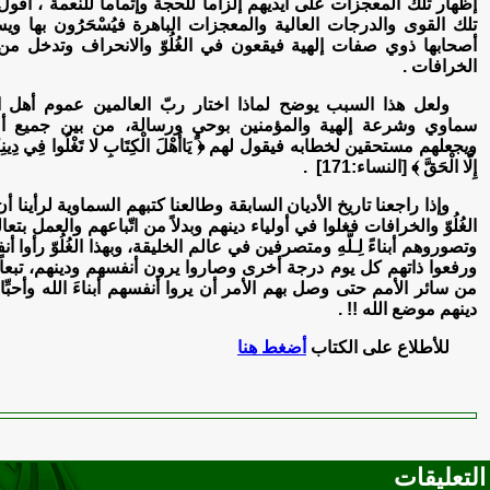
إظهار تلك المعجزات على أيديهم إلزاماً للحجة وإتماماً للنعمة ، أقول بد
تلك القوى والدرجات العالية والمعجزات الباهرة فيُسْحَرُون بها وي
أصحابها ذوي صفات إلهية فيقعون في الغُلُوّ والانحراف وتدخل من
الخرافات .
ولعل هذا السبب يوضح لماذا اختار ربّ العالمين عموم أهل ال
سماوي وشرعة إلهية والمؤمنين بوحيٍ ورسالة، من بين جميع أمم
ويجعلهم مستحقين لخطابه فيقول لهم ﴿ يَاأَهْلَ الْكِتَابِ لا تَغْلُوا فِي دِينِكُمْ و
إِلَّا الْحَقَّ ﴾ [النساء:171] .
وإذا راجعنا تاريخ الأديان السابقة وطالعنا كتبهم السماوية لرأينا أ
الغُلُوّ والخرافات فغلوا في أولياء دينهم وبدلاً من اتّباعهم والعمل بتع
وتصوروهم أبناءً لِـلَّهِ ومتصرفين في عالم الخليقة، وبهذا الغُلُوّ رأو
ورفعوا ذاتهم كل يوم درجة أخرى وصاروا يرون أنفسهم ودينهم، تبعا
من سائر الأمم حتى وصل بهم الأمر أن يروا أنفسهم أبناءَ الله وأحبِّاءَ
دينهم موضع الله !! .
للأطلاع على الكتاب
أضغط هنا
التعليقات