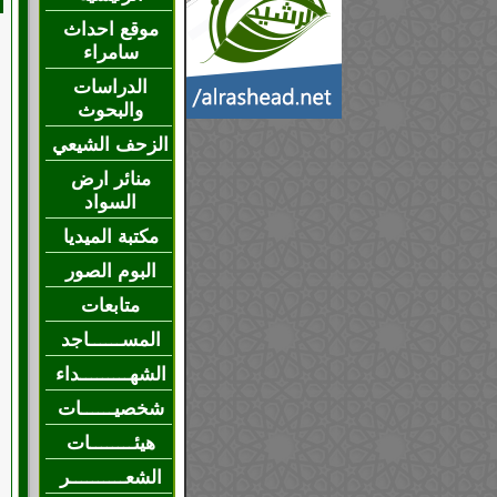
موقع احداث
سامراء
الدراسات
والبحوث
الزحف الشيعي
منائر ارض
السواد
مكتبة الميديا
البوم الصور
متابعات
المســــــاجد
الشهـــــــــداء
شخصيــــــات
هيئــــــــات
الشعــــــــــر