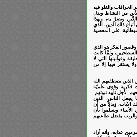
ر الخرافات والغلو فيه
دِّين من النشاط وبذل
ِّين وتضرّ به، وبهذا
ن أتباع ذلك الدين، الذي
شيطانية، على المعصية
هل وقصور الفكر هو الذي
لسطحيين، ولمَّا كانت
قة وقوانينها التي لا
لا يستقر فيها إلا من
رين الذين يصطفيهم الله
 فكرية وقِوَى علميّة
م -لأجل تأييد نبوتهم-
يجعل الناس، الذين
الآيات، وَبدلاً من أن
أنبياء ويسلِّموا بأن
مات والرتب بفضل طاعتهم
مجرمين عذابه، وأنه أراد