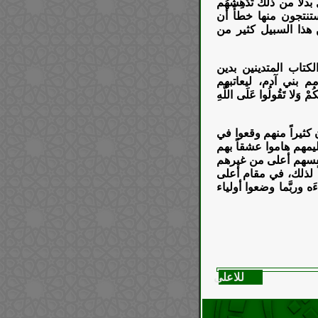
لاً من ذلك تُدْهِشُهُم
ستنتجون منها خطأً أن
 هذا السبيل كثير من
كتاب المتدينين بدين
 بني آدم، ليعاتبهم
َلا تَقُولُوا عَلَى اللَّهِ
ن كثيراً منهم وقعوا في
اليمهم هاموا عشقاً بهم
ا أنفسهم أعلى من غيرهم
ً لذلك، في مقام أعلى
ه وربَّما وضعوا أولياء
للاعلى