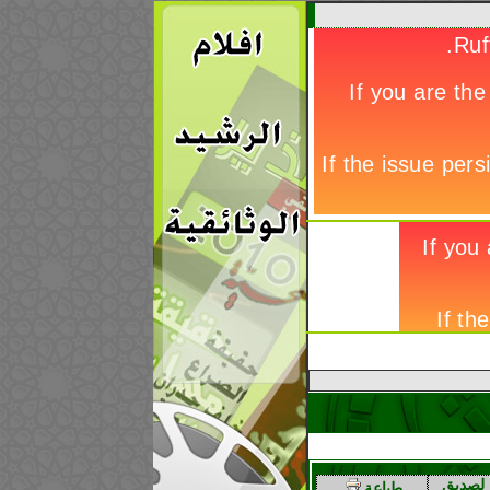
إيران تعدم 21 سجيناً سنياً بشكل جماعي
لصديق
طباعة