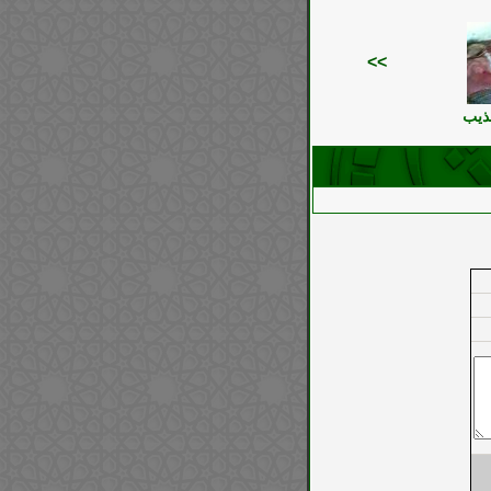
>>
عذيب