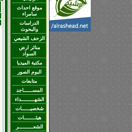
موقع احداث
سامراء
الدراسات
والبحوث
الزحف الشيعي
منائر ارض
السواد
مكتبة الميديا
البوم الصور
متابعات
المســــــاجد
الشهـــــــــداء
شخصيــــــات
هيئــــــــات
الشعــــــــــر