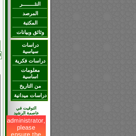
النثــــــــر
المرصد
المكتبة
وثائق وبيانات
دراسات
سياسية
ل
دراسات فكرية
معلومات
اساسية
من التاريخ
دراسات ميدانية
التوقيت في
عاصمة الرشيد