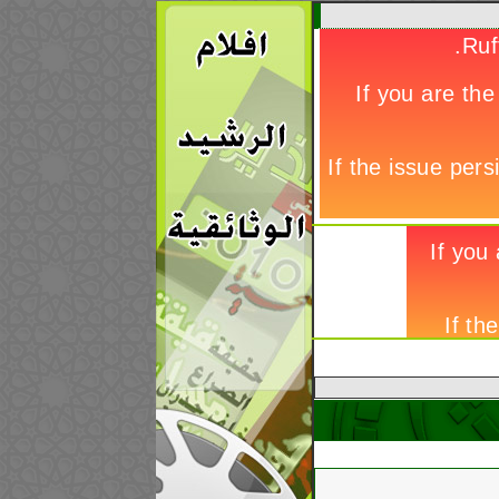
إيران تعدم 21 سجيناً سنياً بشكل جماعي