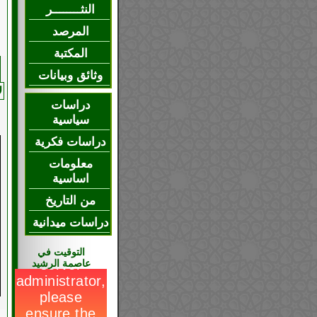
النثــــــــر
المرصد
المكتبة
وثائق وبيانات
ل
دراسات
سياسية
دراسات فكرية
معلومات
اساسية
من التاريخ
دراسات ميدانية
التوقيت في
عاصمة الرشيد