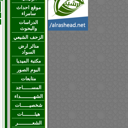
موقع احداث
سامراء
الدراسات
والبحوث
الزحف الشيعي
منائر ارض
السواد
مكتبة الميديا
البوم الصور
متابعات
المســــــاجد
الشهـــــــــداء
شخصيــــــات
هيئــــــــات
الشعــــــــــر