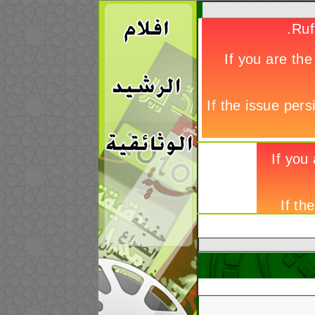
إيران تعدم 21 سجيناً سنياً بشكل جماعي