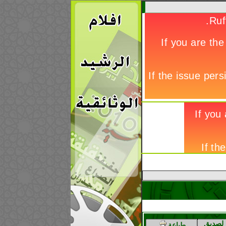
لصديق
طباعة