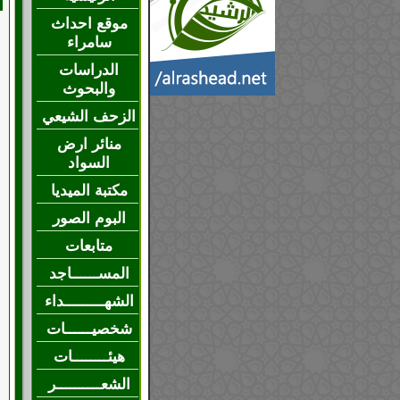
موقع احداث
سامراء
الدراسات
والبحوث
الزحف الشيعي
منائر ارض
السواد
مكتبة الميديا
البوم الصور
متابعات
المســــــاجد
الشهـــــــــداء
شخصيــــــات
هيئــــــــات
الشعــــــــــر