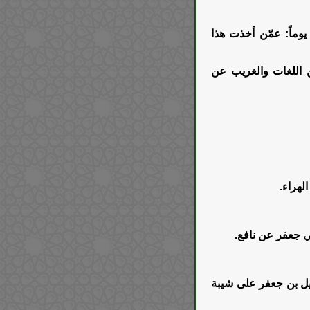
وماً: عمّن أخذت هذا
 اللغات والغريب عن
لهراء.
 جعفر عن نافع.
 بن جعفر على شيبة