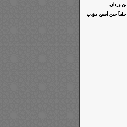
ن وردان.
جاهاً حين أصبح مؤدب