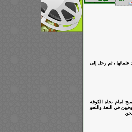
119 هـ ثم درس على يد علمائها ، ثم رحل إلى
بح امام نحاة الكوفة
وفيين في اللغة والنحو
حو.