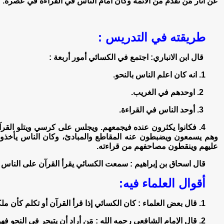
عن آثار مَن تقدم من الأئمة وكان امام الناس في القراءة في عصره.
طريقته في التدريس :
قال ابن الانباري: اجتمع في الكسائي أمور أربعة :
1. انه كان اعلم الناس بالنحو.
2. اوحدهم في الغريب.
3. أوحد الناس في القراءة.
4. فكانوا يكثرون عنده فيجمعهم. ويجلس على كرسي ويتلو القرآ
وهم يسمعون ويضبطون عنه المقاطع والمبادئ، وكان الناس يأخذون
عليهم وينقطون مصاحفهم من قراءته.
قال اسحاق بن إبراهيم : سمعت الكسائي يقرأ القرآن على الناس 
أقوال العلماء فيه:
1. قال بعض العلماء : كان الكسائي إذا قرأ القرآن أو تكلم كأن ملكاً ينطق على فيه.
2. قال الإمام الشافعي رحمه الله : مَن أراد أن يتبحر في النحو فهو عيال على الكسائي.