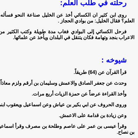
رحلته في طلب العلم:
روى ابن كثير ان الكسائي أخذ عن الخليل صناعة النحو فسأله ي
العلم؟ فقال الخليل: من بوادي الحجاز .
فرحل الكسائي إلى البوادي فغاب مدة طويلة وكتب الكثير من
الاعراب بنجد وتهامة فكان يتنقل في البلدان ويأخذ عن علمائها.
شيوخه :
قرأ القرآن عن (64) طريقاً.
وحدث عن جعفر الصادق والاعمش وسليمان بن أرقم ولزم معاذاً ا
وأخذ القراءة عرضاً عن حمزة الزيات أربع مرات.
وروى الحروف عن ابي بكير بن عياش وعن اسماعيل ويعقوب ابني
وعن زيادة بن قدامة على الاعمش.
وقرأ عيسى بن عمر على عاصم وطلحة بن مصرف وقرأ اسماعيل
بن نصاح.