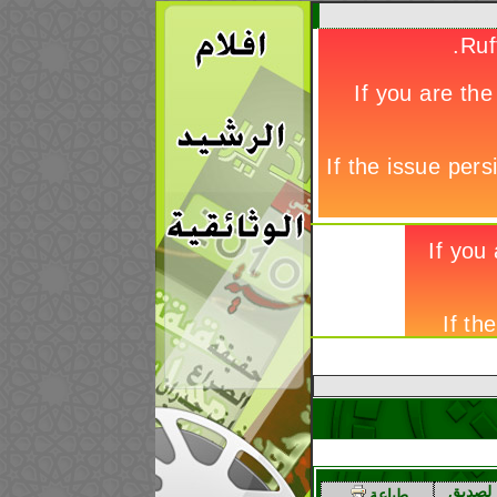
لصديق
طباعة