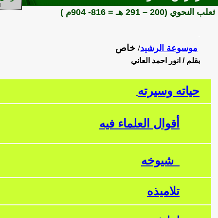
ثعلب النحوي (200 – 291 هـ = 816- 904م )
.
خاص
موسوعة الرشيد
/
بقلم / انور احمد العاني
حياته وسيرته
أقوال العلماء فيه
شيوخه
تلاميذه