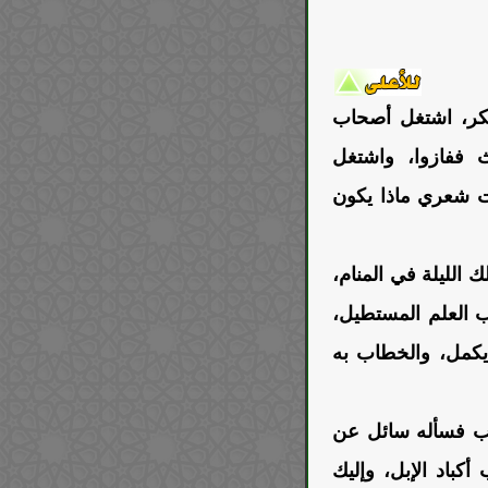
 بكر، اشتغل أصحاب
ث ففازوا، واشتغل
يت شعري ماذا يكون
الليلة في المنام،
ب العلم المستطيل،
ه يكمل، والخطاب به
لب فسأله سائل عن
كباد الإبل، وإليك