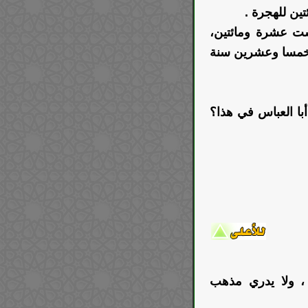
تين للهجرة .
ست عشرة ومائتين،
خمسا وعشرين سنة
با العباس في هذا؟
، ولا يدري مذهب