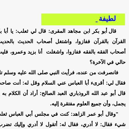
لطيفة
قال أبو بكر ابن مجاهد المقرى: قال لي ثعلب: يا أبا
القرآن بالقرآن ففازوا، واشتغل أصحاب الحديث بالحدي
أصحاب الفقه بالفقه ففازوا، واشغلت أنا بزيد وعمرو، فل
حالي في الآخرة؟
فانصرفت من عنده، فرأيت النبي صلى الله عليه وسلم تلك 
فقال لي: أقرىء أبا العباس عني السلام وقل له: أنت صاح
قال أبو عبد الله الروذباري العبد الصالح: أراد أن الكلام ب
يجمل، وأن جميع العلوم مفتقرة إليه.
"وقال أبو عمر الزاهد: كنت في مجلس أبي العباس ثع
شيء فقال: لا أدري، فقال له: أتقول لا أدري وإليك تضرب أ