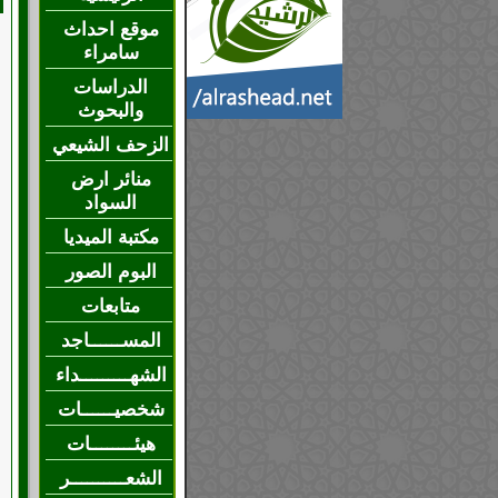
موقع احداث
سامراء
الدراسات
والبحوث
الزحف الشيعي
منائر ارض
السواد
مكتبة الميديا
البوم الصور
متابعات
المســــــاجد
الشهـــــــــداء
شخصيــــــات
هيئــــــــات
الشعــــــــــر