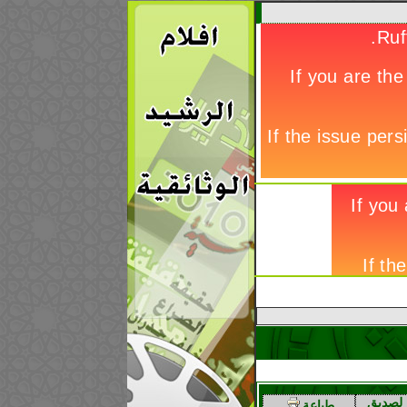
لصديق
طباعة