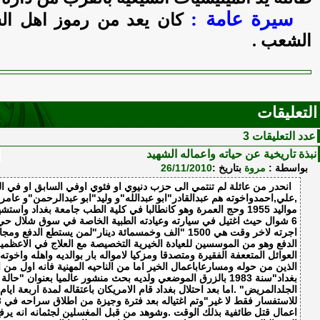
سيرة عامة :
كان يعد من رموز اهل ال
الشعب .
التعليقات
عدد التعليقات 3
نبذة تاريخية عن حياته واعماله الشهيد
بواسطة :
مروة
بتاريخ :
26/11/2010
انحدر من عائلة لم تنتمي الى حزب دنيوي او فئوي اوفي السابق او في ال
,علي,احمدواخوته هم عبدالقادر"ابو عبدالله"و وليد"ابو عبدالرحمن"و عامر"
مواليد 1955 وحج العمرة وهو كانطالبا في كلية الطب جامعة بغداد و
6 شوال حيث اغتيل في سيارته وعيادته الطبية الخاصة في سوق شلال حي
اجرته لاخر وقت هي 1500 "الف وخمسمائة دينار"لمن يستطع الدف
الدفع وهو من الموسسين للعيادة الخيرية التخصيصة مع العلاج في الاعظمي
العوائل المتععفة الفقيرة ومتصدقا ومزكيا لامواله بار بوالديه واهله واخوت
الذين من حوله ومسارعاباعمال الخير اما من الناحيه المهنية فانه اول م
بغداد"سنة 1983 بالزرق الموضعي ولديه بحث منشور عالميا بعنوان "حا
الجلدالمريض" .اما بعد احتلال بغداد قام الامريكان باعتقاله لمدة اربعة اي
اعمال قتل طائفية بذلك الوقت .وشوهد من قبل المغسلين لجثمانه انه يرفع