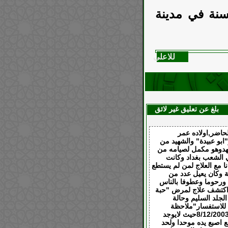
سنة في مدينة
للاعلى
بلغ عن تعليق غير لائق
حاضر,اولاده عمر
ابو عبيدة" والشهيد من
استشهدوهو مكمل لصيامه من
 الشعب بغداد وكانت
ع ومجانا مع العلاج لمن لم يستطع
ة وكان يعيل عدد من
ه ورحوما وعطوفا بالناس
ن اكتشف علاج لمرض "حبة
لة الجلد السليم وحالة
ام للاستفسار"ملاحظة
للاستفسار فقط لا غير"وتم اغتياله بعد فترة وجيزة من اطلاق سراحه في 8/12/2003حيث لايوجد
 اصبع يده موحدا ولحد