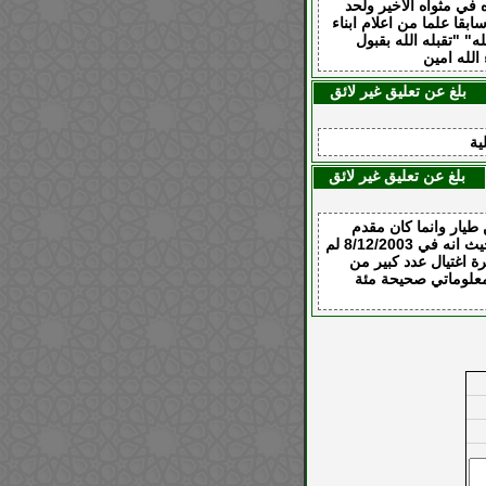
في مثواه الاخير ولحد
ابقا علما من اعلام ابناء
 "تقبله الله بقبول
لله امين
بلغ عن تعليق غير لائق
ية
بلغ عن تعليق غير لائق
طيار وانما كان مقدم
طبيب وليس لديه خمسة اولاد وانما ثلاثة ولم يستشهد على يد المليشيات حيث انه في 8/12/2003 لم
 اغتيال عدد كبير من
 معلوماتي صحيحة مئة