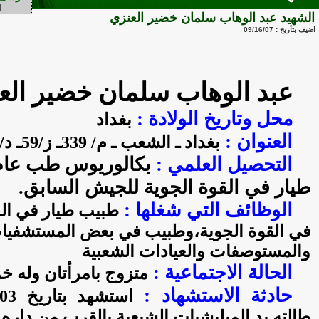
الشهيد عبد الوهاب سلمان خضير العنزي
اضيف بتأريخ : 09/16/07
عبد الوهاب سلمان خضير الع
محل وتاريخ الولادة :
بغداد
العنوان :
بغداد ـ الشعب ـ م/ 339ـ ز/59ـ د/ 2/36
التحصيل العلمي :
بكالوريوس
طب
عام
طيار في القوة الجوية للجيش السابق.
الوظائف التي شغلها :
طبيب طيار في ال
في القوة الجوية،وطبيب في بعض المستشفيا
والمستوصفات والعيادات الشعبية
الحالة الاجتماعية :
متزوج بامرأتان وله خ
حادثة الاستشهاد :
طالته يد الميليشيات الشيعية بالقرب من داره