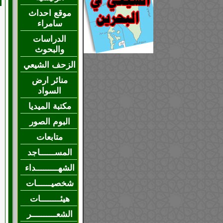
موقع احداث
سامراء
الدراسات
والبحوث
الزحف الشيعي
منائر ارض
السواد
مكتبة الميديا
البوم الصور
متابعات
المســــــاجد
الشهـــــــــداء
شخصيــــــات
هيئــــــــات
الشعــــــــــر