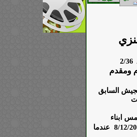
نزي
 ومقدم
جيش السابق
ت
مس ابناء
استشهد بتاريخ 8/12/2003 عندما