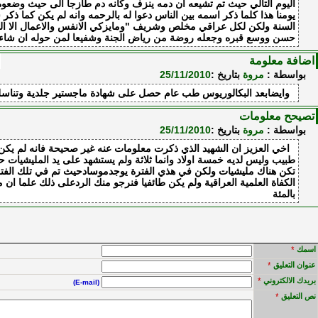
اليوم التالي حيث تم تشيعه ان دمه ينزف وكانه دم طازجا الى حيث وضعوه 
يومنا هذا كلما ذكر اسمه بين الناس دعوا له بالرحمه وانه لم يكن كما ذكر س
السنة ولكن لكل عراقي مخلص وشريف "ومايزكي الانفس والاعمال الا الله"
حسن ووسع قبره وجعله روضة من رياض الجنة وشفيعا لمن حوله ان شاء ا
اضافة معلومة
بواسطة :
مروة
بتاريخ :
25/11/2010
وايضابعد البكالوريوس طب عام حصل على شهادة ماجستير جلدية وتناسل
تصيحح معلومات
بواسطة :
مروة
بتاريخ :
25/11/2010
اخي العزيز ان الشهيد الذي ذكرت معلومات عنه غير صحيحة فانه لم يكن 
تكن هناك مليشيات ولكن في هذي الفترة يوجدموسادحيث تم في تلك الفترة
الكفاة العلمية العراقية ولم يكن طائفيا فنرجو منك الردعلى ذلك علما ان
بالمئة
اسمك
*
عنوان التعليق
*
بريدك الالكتروني
*
(E-mail)
نص التعليق
*