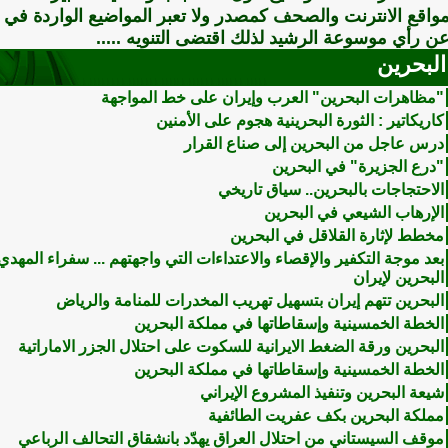
واقع الانترنت والصحف كمصدر ولا تعبر المواضيع الواردة في ه
ن رأي موسوعة الرشيد لذلك اقتضى التنويه .....
البحرين
"مظاهرات البحرين" العرب وإيران على خط المواجهة
كاريكاتير : الثورة البحرينية هجوم على الأمنين
درس عاجل من البحرين إلى صناع القرار
"درع الجزيرة" في البحرين
الاحتجاجات بالبحرين.. سياق تاريخي
الإرهاب الشيعي في البحرين
مخطط لإثارة القلاقل في البحرين
بعد موجة التكفير والإقصاء والاعتداءات التي واجهتهم ... سفراء المه
البحرين لإيران
البحرين تتهم إيران بتسهيل تهريب المخدرات للمنامة والرياض
الخطة الخمسينية وإسقاطاتها في مملكة البحرين
البحرين ورقة الضغط الايرانية للسكوت على احتلال الجزر الاماراتية
الخطة الخمسينية وإسقاطاتها في مملكة البحرين
شيعة البحرين وتنفيذ المشروع الإيراني
مملكة البحرين بكف عفريت الطائفية
موقف السيستاني من احتلال العراق يهدّد بانشقاق التحالف الرباعي