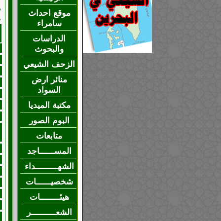
م
موقع احداث
ع
سامراء
الدراسات
والبحوث
الزحف الشيعي
منائر ارض
السواد
مكتبة الميديا
البوم الصور
متابعات
المســــــاجد
الشهـــــــــداء
شخصيــــــات
هيئــــــــات
الشعــــــــــر