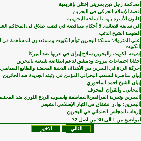
محاكمة رجل دين بحريني إختلى بإفريقية
قصة الإسلام الحركي في البحرين
قانون الأسرة يلهب الساحة البحرينية
في سابقة قضائية: 5 أحكام متناقضة في قضية طلاق فى المحاكم الشرعيه الجعفريه
فضيحة الشيخ الذئب
علي المتروك: مملكة البحرين توأم الكويت ومستعدون للمساهمة في ا
الكويت
شيعة الكويت والبحرين سلاح إيران في حربها ضد أميركا
خفايا اجتماعات بيروت ودمشق لدعم انتفاضة شيعية بالبحرين
حركة الردة في البحرين بين الأهداف الدينية المحضة والطابع السياسي
بيان مناصرة للشعب البحراني المؤمن في وثبته الجديدة ضد الجائرين
بيان الشيخ احمد الماحوزي
النجاتي.. والقرآن المحرف
البحرين وتجربة العراقيين/المقاطعة واسلوب الردع الثوري ضد المجنس
البحرين: بوادر انشقاق في التيار الإسلامي الشيعي
إرهاب المجلس العلمائي في البحرين
مواضيع من 1 الى 30 من اصل 32
التالي
الاخير