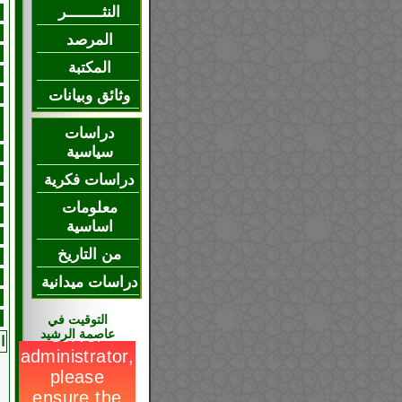
النثــــــــر
المرصد
المكتبة
وثائق وبيانات
دراسات
سياسية
دراسات فكرية
معلومات
اساسية
من التاريخ
دراسات ميدانية
التوقيت في
عاصمة الرشيد
ال