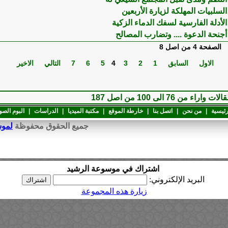
السلبيات المهلكة لزيارة الأربعين
الأدلة الفارسية لسفك الدماء الزكية
أجنحة الدعوة .... وتضارب المصالح
الصفحة 4 من اصل 8
الاول
السابق
1
2
3
4
5
6
7
التالي
الاخير
لات واراء من 76 الى 100 من اصل 187
رئيسية
|
من نحن
|
اتصل بنا
|
خارطة الموقع
|
مكتبة الميديا
|
الدراسات
|
البوم الصو
جميع الحقوق محفوظة
لموسوعة 
اشتراك في موسوعة الرشيد
البريد الإلكتروني:
زيارة هذه المجموعة