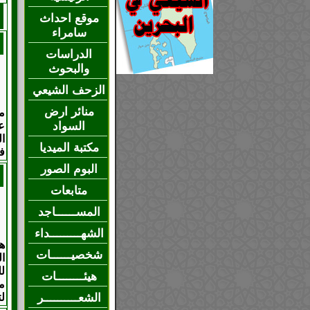
موقع احداث
سامراء
الدراسات
والبحوث
الزحف الشيعي
منائر ارض
م
السواد
ع
ا
مكتبة الميديا
فك
البوم الصور
متابعات
المســــــاجد
الشهـــــــــداء
ه
شخصيــــــات
ا
ل
هيئــــــــات
م
الشعــــــــــر
لت