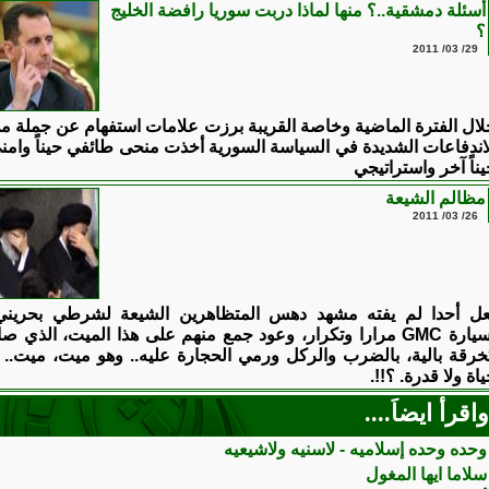
أسئلة دمشقية..؟ منها لماذا دربت سوريا رافضة الخليج
؟
29/ 03/ 2011
لال الفترة الماضية وخاصة القريبة برزت علامات استفهام عن جملة م
لاندفاعات الشديدة في السياسة السورية أخذت منحى طائفي حيناً وامن
ناً آخر واستراتيجي
مظالم الشيعة
26/ 03/ 2011
عل أحدا لم يفته مشهد دهس المتظاهرين الشيعة لشرطي بحريني
بسيارة GMC مرارا وتكرار، وعود جمع منهم على هذا الميت، الذي صا
خرقة بالية، بالضرب والركل ورمي الحجارة عليه.. وهو ميت، ميت.. ل
اة ولا قدرة. ؟!!.
واقرأ ايضاَ....
وحده وحده إسلاميه - لاسنيه ولاشيعيه
سلاما ايها المغول