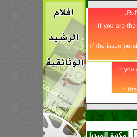
هادي العامري يقبل
يد على خامنئي
حقائق تكشف للجميع
تحريض المعممين
الشيعة للشعب
البحريني لأسقاط
نظامه
مكتبة الميديا