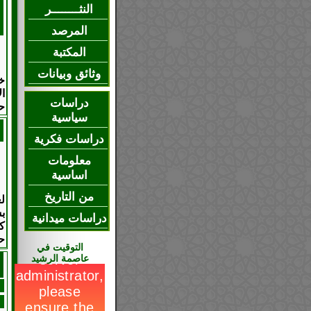
النثــــــــر
المرصد
المكتبة
وثائق وبيانات
خ
ا
دراسات
حي
سياسية
دراسات فكرية
معلومات
اساسية
من التاريخ
ل
دراسات ميدانية
ك
حي
التوقيت في
عاصمة الرشيد