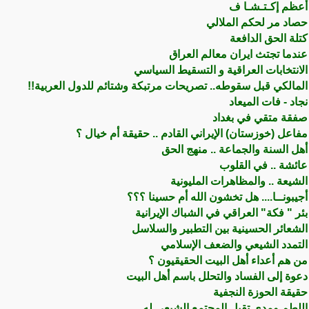
أعظم إكـتـشـا ف
حصاد مر لحکم الملالي
كتلة الحق الدافعة
عندما تجتث ايران معالم العراق
الانتخابات العراقية و التسقيط السياسي
المالكي قبل سقوطه.. تصريحات مرتبكة وشتائم للدول العربية!!
نجاد - فات الميعاد
صفقة متقي في بغداد
مفاعل (خوزستان) الإيراني القادم .. حقيقة أم خيال ؟
أهل السنة والجماعة .. منهج الحق
عائشة .. في القلوب
الشيعة .. والمظاهرات المليونية
أجيبونــا.... هل تخشون الله أم حسينا ؟؟؟
بئر " فكة" العراقي في الشباك الإيرانية
الشعائر الحسينية بين التطبير والسلاسل
التمدد الشيعي والضعف الإسلامي
من هم أعداء أهل البيت الحقيقيون ؟
دعوة إلى الفساد والتحلل باسم أهل البيت
حقيقة الحوزة النجفية
اللطم ومدى تقبل المجتمع الشيعي له