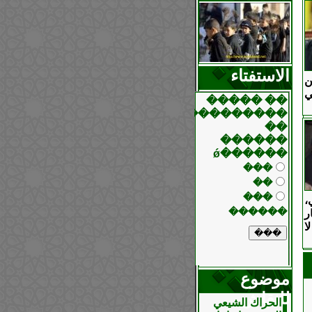
الاستفتاء
ن
ي
،
ر
ا
موضوع
للنقاش
الحراك الشيعي