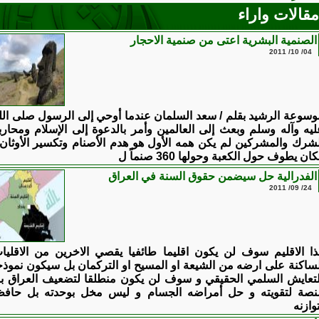
مقالات واراء
الصنمية البشرية اعتى من صنمية الاحجار
04/ 10/ 2011
وسوعة الرشيد بقلم / سعد السلمان عندما أوحي إلى الرسول صلى الل
ليه وآله وسلم وبعث إلى العالمين وأمر بالدعوة إلى الإسلام ومحارب
لشرك والمشركين لم يكن همه الأول هو هدم الأصنام وتكسير الأوثان 
ان يطوف حول الكعبة وحولها 360 صنماً ل
الفدرالية حل سيضمن حقوق السنة في العراق
24/ 09/ 2011
ذا الاقليم سوف لن يكون اقليما طائفيا يقصي الاخرين من الاقليا
لساكنة على ارضه من الشيعة او المسيح او التركمان بل سيكون نموذج
لتعايش السلمي الحقيقي و سوف لن يكون منطلقا لتضعيف العراق ب
نصة لتقويته و حل أمراضه الجسام و ليس مخل بوحدته بل حافظ
وازنه