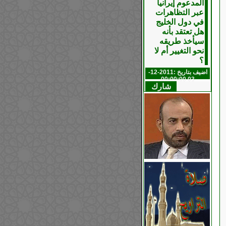
المدعوم إيرانيا
عبر التظاهرات
في دول الخليج
هل تعتقد بأنه
سيأخذ طريقه
نحو التغيير أم لا
؟
اضيف بتاريخ :2011-12-
03 00:00:00
شارك