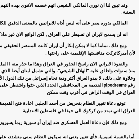
وقد تبين لنا ان نوري المالكي الشيعي اتهم خصمه الاقوى بهذه التهم
السنية .
ال
مالكي بدوره يصر على أنه ليس أداة للايرانيين
بالمعنى الدقيق للكل
انه لن يسمح لايران ان تسيطر على العراق , لكن الواقع الان غير ماذك
ومع ذلك، تماما كما لا يمكن إنكار أن ايران كانت المنتصر الحقيقي م
لأن أميركاتركت منافستها الإقليمية على راحتها .
والنفوذ الايراني الان راسخ الجذور في العراق وهذا ما حذر منه ا المل
منذ سنوات واطلق عليه "الهلال الشيعي"، والتي تشمل لبنان أيضا الذي ي
وعلاوة على ذلك، لا يبدو العراق أكثر ودية تجاه إسرائيل من تلك الدول ال
رغم
القديمة من المحافظين الجدد الذين حثوا واشنطن عل
pipedreams
العراق في الوقت الراهن في أقرب وقت ممكن
توقع دعاة تغيير النظام بتحريض من أحمد الجلبي اعادة فتح القديم
,
العراق التي تمتد من كركوك الى حيفا في فلسطين الانتدابية
.
ومع ذلك فإن دعاة العمل العسكري ضد إيران أو سورية
ربما يسيرون
أما بالنسبة لسوريا، فأي تغيير يعني انه سيكون النظام سني متشدد، على