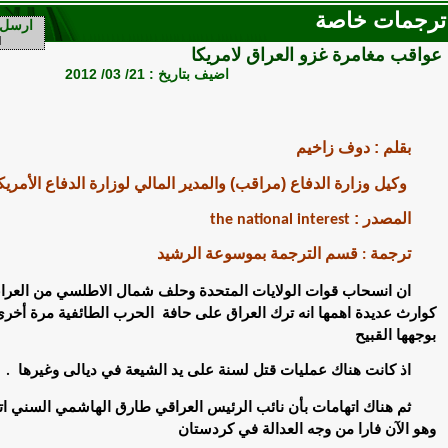
ترجمات خاصة
ارسل 
عواقب مغامرة غزو العراق لامريكا
اضيف بتاريخ : 21/ 03/ 2012
بقلم : دوف زاخيم
وكيل وزارة الدفاع (مراقب) والمدير المالي لوزارة الدفاع الأمريكية 2001-4
المصدر :
the national interest
ترجمة : قسم الترجمة بموسوعة الرشيد
ان
انسحاب قوات الولايات المتحدة وحلف شمال الاطلسي من العراق
كوارث عديدة اهمها انه ترك العراق على حافة الحرب الطائفية مرة أخر
بوجهها القبيح
اذ
كانت هناك عمليات قتل لسنة على يد الشيعة في ديالى وغيرها
.
ثم هناك اتهامات بأن نائب الرئيس العراقي طارق الهاشمي السني ات
وهو الآن فارا من وجه العدالة في كردستان