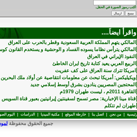
اكتب رموز الصورة في الحقل.
واقرأ ايضاَ....
المالكي يتهم المملكة العربية السعودية وقطر بالحرب على العراق
المالكي يترأس نظاما يسوده الفساد و الوحشية و يستخدم القانون ك
النفوذ الإيراني في العراق
الربيع العربي يعيد كتابة تاريخ ايران الخاطئ
امريكا تترك سنة العراق على كف عفريت
ويكيليكس: أمريكا تبحث عن معلومات انتقاصية عن أولاد ملك البحرين
المحتجين المصريين ينادون بشرق أوسط إسلامي جديد
القاهرة 2011م ، ليست طهران 1979م
قناة مينا الإخبارية: مصر تسمح لسفينتين إيرانيتين بعبور قناة السويس
طهران لم تتكلم
رئيسية
|
من نحن
|
اتصل بنا
|
خارطة الموقع
|
مكتبة الميديا
|
الدراسات
|
البوم الصو
جميع الحقوق محفوظة
لموسوعة 