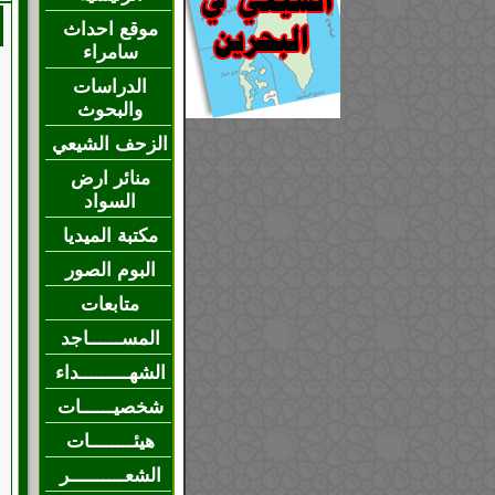
موقع احداث
سامراء
الدراسات
والبحوث
الزحف الشيعي
منائر ارض
السواد
مكتبة الميديا
البوم الصور
متابعات
المســــــاجد
الشهـــــــــداء
شخصيــــــات
هيئــــــــات
الشعــــــــــر